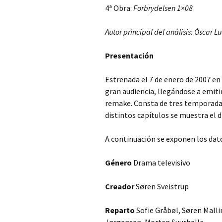
4ª Obra:
Forbrydelsen 1×08
Conclusiones
Forbrydelsen 1×12
Discusión
Análisis en la lí
Análisis cuantit
Presentación
tiempo
Autor principal del análisis: Óscar L
The killing 1×11
Conclusiones
Análisis cualita
Análisis cuantit
Presentación
Presentación
The killing 2×01
Análisis en líne
Análisis cualita
Análisis cuantit
Presentación
tiempo
Estrenada el 7 de enero de 2007 en
The killing 2×02
Análisis en líne
Análisis cualita
Análisis cuantit
Presentación
tiempo
gran audiencia, llegándose a emitir
remake. Consta de tres temporadas
Discusión
Análisis en líne
Análisis cualita
Análisis cuantit
tiempo
distintos capítulos se muestra el dí
Conclusiones
Análisis en la lí
Análisis cualita
tiempo
A continuación se exponen los datos
Análisis en líne
tiempo
Género
Drama televisivo
Creador
Søren Sveistrup
Reparto
Sofie Gråbøl, Søren Malli