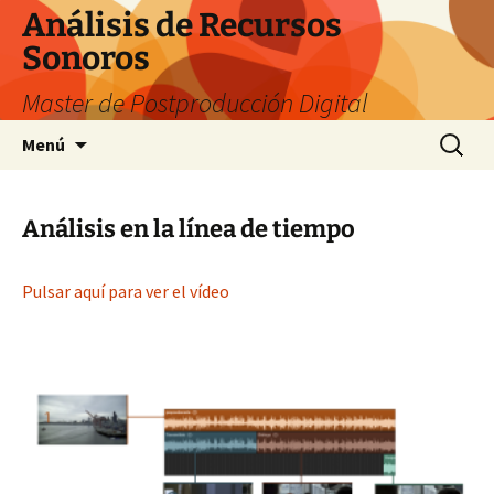
Saltar
Análisis de Recursos
al
Sonoros
contenido
Master de Postproducción Digital
Buscar:
Menú
Análisis en la línea de tiempo
Pulsar aquí para ver el vídeo