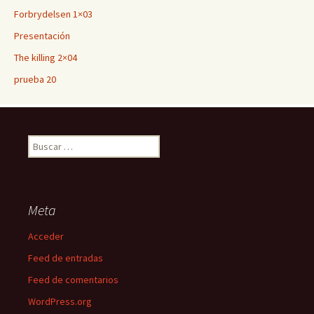
Forbrydelsen 1×03
Presentación
The killing 2×04
prueba 20
Buscar:
Meta
Acceder
Feed de entradas
Feed de comentarios
WordPress.org