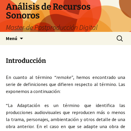
Saltar
Análisis de Recursos
al
Sonoros
contenido
Master de Postproducción Digital
Buscar:
Menú
Introducción
En cuanto al término “
remake”
, hemos encontrado una
serie de definiciones que difieren respecto al término. Las
exponemos a continuación:
“La Adaptación es un término que identifica las
producciones audiovisuales que reproducen más o menos
la trama, personajes, ambientación y otros detalle de una
obra anterior. En el caso en que se adapte una obra de