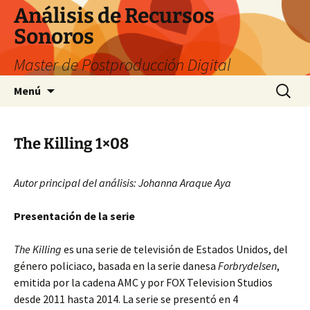
Saltar
Análisis de Recursos
al
Sonoros
contenido
Master de Postproducción Digital
Buscar:
Menú
The Killing 1×08
Autor principal del análisis: Johanna Araque Aya
Presentación de la serie
The Killing
es una serie de televisión de Estados Unidos, del
género policiaco, basada en la serie danesa
Forbrydelsen
,
emitida por la cadena AMC y por FOX Television Studios
desde 2011 hasta 2014. La serie se presentó en 4