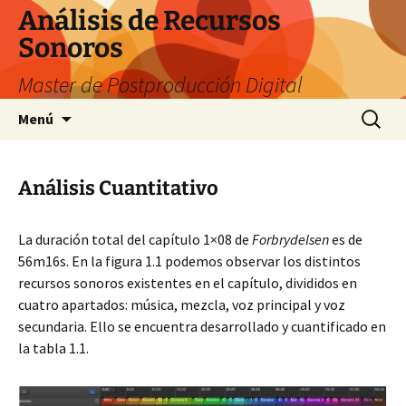
Saltar
Análisis de Recursos
al
Sonoros
contenido
Master de Postproducción Digital
Buscar:
Menú
Análisis Cuantitativo
La duración total del capítulo 1×08 de
Forbrydelsen
es de
56m16s. En la figura 1.1 podemos observar los distintos
recursos sonoros existentes en el capítulo, divididos en
cuatro apartados: música, mezcla, voz principal y voz
secundaria. Ello se encuentra desarrollado y cuantificado en
la tabla 1.1.