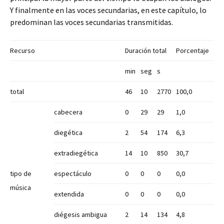
Y finalmente en las voces secundarias, en este capítulo, lo
predominan las voces secundarias transmitidas.
Recurso
Duración total
Porcentaje
min
seg
s
total
46
10
2770
100,0
cabecera
0
29
29
1,0
diegética
2
54
174
6,3
extradiegética
14
10
850
30,7
tipo de
espectáculo
0
0
0
0,0
música
extendida
0
0
0
0,0
diégesis ambigua
2
14
134
4,8