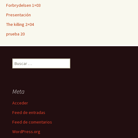
Forbrydelsen 1×03
Presentación
The killing 2×04
prueba 20
Buscar:
Meta
Acceder
Feed de entradas
Feed de comentarios
WordPress.org