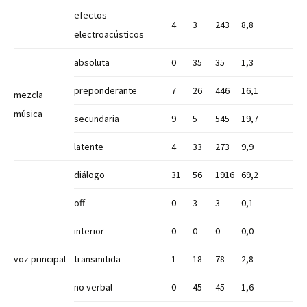
efectos
4
3
243
8,8
electroacústicos
absoluta
0
35
35
1,3
preponderante
7
26
446
16,1
mezcla
música
secundaria
9
5
545
19,7
latente
4
33
273
9,9
diálogo
31
56
1916
69,2
off
0
3
3
0,1
interior
0
0
0
0,0
voz principal
transmitida
1
18
78
2,8
no verbal
0
45
45
1,6