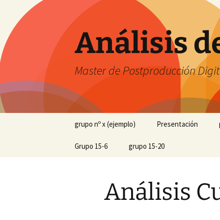
Saltar
al
contenido
Análisis 
Master de Postproducción Digit
grupo nº x (ejemplo)
Presentación
Resumen
Grupo 15-6
grupo 15-20
Introducción
Resumen
Resumen
Análisis Cu
Serie 00×00
Introducción
Introducción
Análisis cuantit
Discusión
Forbrydelsen 1×11
The Killing 1×20
Análisis cualita
Presentación