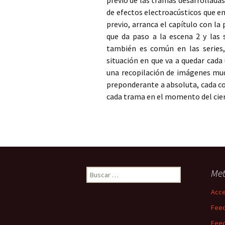
previo de las tramas desarrollada
de efectos electroacústicos que 
previo, arranca el capítulo con la
que da paso a la escena 2 y las s
también es común en las series
situación en que va a quedar cada
una recopilación de imágenes mu
preponderante a absoluta, cada c
cada trama en el momento del cier
Buscar:
Me
Acc
Feed
Feed