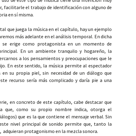
l uso de este tipo de música tiene una intención muy
r, facilitarle el trabajo de identificación con alguno de
oria en sí misma.
tal que juega la música en el capítulo, hay un ejemplo
taremos más adelante en el análisis temporal. En dicha
ica se erige como protagonista en un momento de
principal. En un ambiente tranquilo y hogareño, la
cercarnos a los pensamientos y preocupaciones que le
hijo. En este sentido, la música permite al espectador
en su propia piel, sin necesidad de un diálogo que
 este recurso sería más complicado y daría pie a una
erie, en concreto de este capítulo, cabe destacar que
ta que, como su propio nombre indica, otorga el
álogos) que es la que contiene el mensaje verbal. Sin
ste nivel principal de sonido permite que, tanto la
,
adquieran protagonismo en la mezcla sonora.