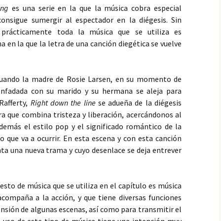
ing
es una serie en la que la música cobra especial
nea de
ativo
Análisis cualitativo
The killing 2×04
The Killing 1×03
Análisis en línea de
Análisis cuantitativo
Análisis cuantitativo
The killing 1×05
Anális
Anális
Análi
Fo
onsigue sumergir al espectador en la diégesis. Sin
tiempo
tiem
 prácticamente toda la música que se utiliza es
tivo
ativo
Análisis en línea de
Análisis cuantitativo
The Killing 1×04
Análisis línea de tiempo
Análisis cualitativo
The killing 1×06
Anális
Anális
Análi
Fo
 en la que la letra de una canción diegética se vuelve
tiempo
tiem
a de
tivo
ativo
Forbrydelsen 1×01
The Killing 2×03
Análisis temporal de
Análisis cuantitativo
The Killing 2×05
Anális
Anális
Análi
Di
algún elemento
tiem
cuando la madre de Rosie Larsen, en su momento de
a de
tivo
ativo
Forbrydelsen 1×02
Discusión
Análisis cualitativo
Análisis cualitativo
Discusión
Anális
Anális
Co
tiem
enfadada con su marido y su hermana se aleja para
Rafferty,
Right down the line
se adueña de la diégesis
a de
tivo
ativo
Discusión
Conclusiones
Análisis en la línea de
Análisis cuantitativo
Conclusiones
Anális
tiempo
tiem
a que combina tristeza y liberación, acercándonos al
nea de
tivo
Conclusiones
Análisis en línea de
demás el estilo pop y el significado romántico de la
tiempo
o que va a ocurrir. En esta escena y con esta canción
a de
ta una nueva trama y cuyo desenlace se deja entrever
esto de música que se utiliza en el capítulo es música
acompaña a la acción, y que tiene diversas funciones
ensión de algunas escenas, así como para transmitir el