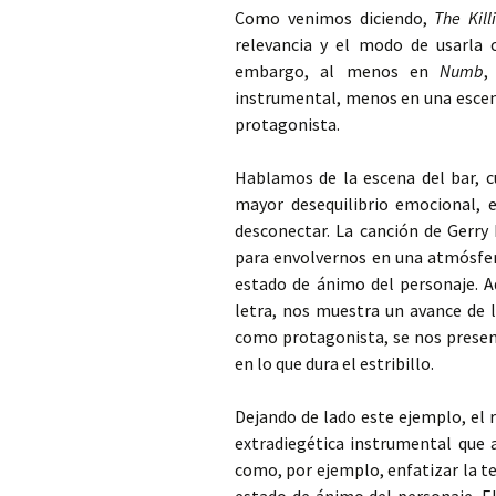
Como venimos diciendo,
The Kill
Conclusiones
Forbrydelsen 1×12
Discusión
Análisis en la lí
Análisis cuantit
Presentación
relevancia y el modo de usarla c
tiempo
embargo, al menos en
Numb
,
The killing 1×11
Conclusiones
Análisis cualita
Análisis cuantit
Presentación
instrumental, menos en una escena
protagonista.
The killing 2×01
Análisis en líne
Análisis cualita
Análisis cuantit
Presentación
tiempo
Hablamos de la escena del bar, 
The killing 2×02
Análisis en líne
Análisis cualita
Análisis cuantit
Presentación
tiempo
mayor desequilibrio emocional, 
desconectar. La canción de Gerry 
Discusión
Análisis en líne
Análisis cualita
Análisis cuantit
tiempo
para envolvernos en una atmósfer
Conclusiones
Análisis en la lí
Análisis cualita
estado de ánimo del personaje. A
tiempo
letra, nos muestra un avance de l
Análisis en líne
como protagonista, se nos presen
tiempo
en lo que dura el estribillo.
Dejando de lado este ejemplo, el r
extradiegética instrumental que 
como, por ejemplo, enfatizar la t