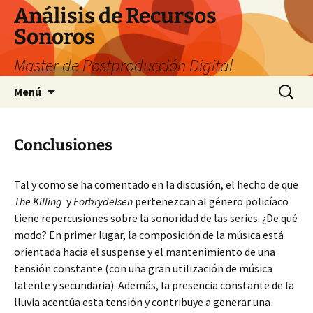
Saltar
Análisis de Recursos
al
Sonoros
contenido
Master de Postproducción Digital
Buscar:
Menú
Conclusiones
Tal y como se ha comentado en la discusión, el hecho de que
The Killing
y
Forbrydelsen
pertenezcan al género policíaco
tiene repercusiones sobre la sonoridad de las series. ¿De qué
modo? En primer lugar, la composición de la música está
orientada hacia el suspense y el mantenimiento de una
tensión constante (con una gran utilización de música
latente y secundaria). Además, la presencia constante de la
lluvia acentúa esta tensión y contribuye a generar una