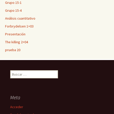
Grupo 15-1
Grupo 15-4
Análisis cuantitativo
Forbrydelsen 1×03
Presentación
The killing 2×04
prueba 20
Buscar:
Meta
Acceder