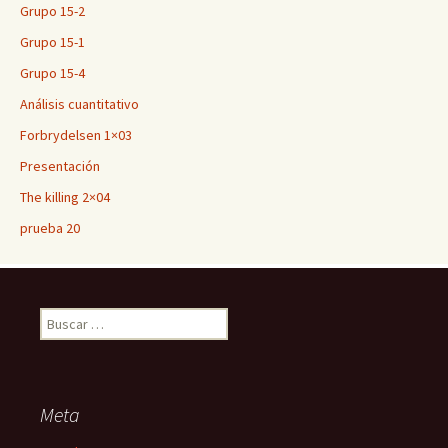
Grupo 15-2
Grupo 15-1
Grupo 15-4
Análisis cuantitativo
Forbrydelsen 1×03
Presentación
The killing 2×04
prueba 20
Buscar:
Meta