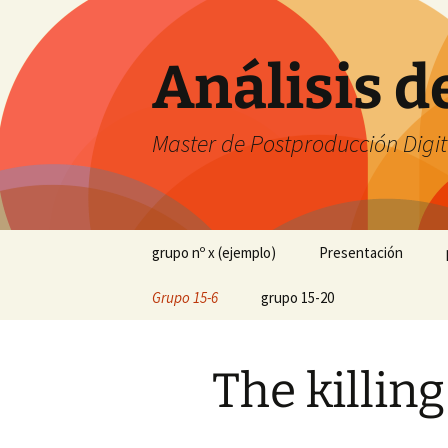
Saltar
al
contenido
Análisis 
Master de Postproducción Digit
grupo nº x (ejemplo)
Presentación
Resumen
Grupo 15-6
grupo 15-20
Introducción
Resumen
Resumen
The killin
Serie 00×00
Introducción
Introducción
Análisis cuantit
Discusión
Forbrydelsen 1×11
The Killing 1×20
Análisis cualita
Presentación