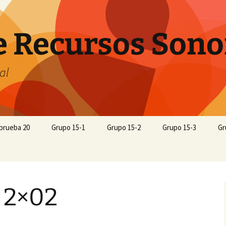
de Recursos Sono
al
prueba 20
Grupo 15-1
Grupo 15-2
Grupo 15-3
Gr
Resumen
Resumen
Resumen
R
Introducción
Introducción
Introducción
In
g 2×02
ativo
The killing 1×01
Forbrydelsen 1×03
Análisis cuantitativo
Forbrydelsen 1×05
Análi
Th
tivo
Análisis cuantitativo
The killing 1×02
Forbrydelsen 1×04
Análisis cualitativo
Análisis cualitativo
Forbrydelsen 1×06
Anális
Anális
Th