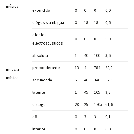
música
extendida
0
0
0
0,0
diégesis ambigua
0
18
18
0,6
efectos
0
0
0
0,0
electroacústicos
absoluta
1
40
100
3,6
preponderante
13
4
784
28,3
mezcla
música
secundaria
5
46
346
12,5
latente
1
45
105
3,8
diálogo
28
25
1705
61,6
off
0
3
3
0,1
interior
0
0
0
0,0