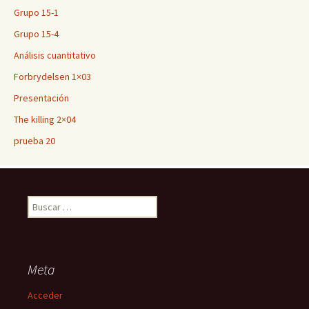
Grupo 15-1
Grupo 15-4
Análisis cuantitativo
Forbrydelsen 1×03
Presentación
The killing 2×04
prueba 20
Buscar:
Meta
Acceder