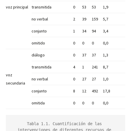
voz principal
transmitida
0
53
53
1,9
no verbal
2
39
159
5,7
conjunto
1
34
94
3,4
omitido
0
0
0
0,0
diálogo
0
37
37
1,3
transmitida
4
1
241
8,7
voz
no verbal
0
27
27
1,0
secundaria
conjunto
8
12
492
17,8
omitida
0
0
0
0,0
Tabla 1.1. Cuantificación de las 
intervenciones de diferentes recursos de 