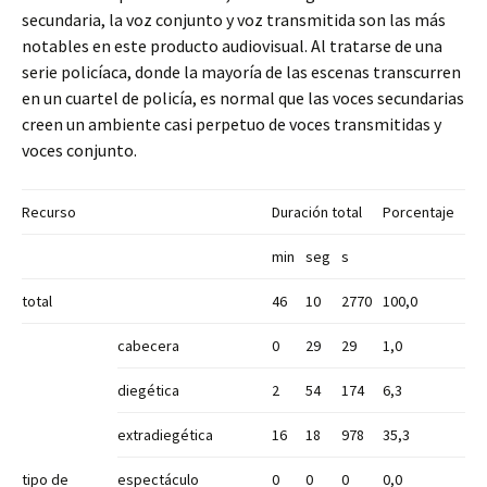
secundaria, la voz conjunto y voz transmitida son las más
notables en este producto audiovisual. Al tratarse de una
serie policíaca, donde la mayoría de las escenas transcurren
en un cuartel de policía, es normal que las voces secundarias
creen un ambiente casi perpetuo de voces transmitidas y
voces conjunto.
Recurso
Duración total
Porcentaje
min
seg
s
total
46
10
2770
100,0
cabecera
0
29
29
1,0
diegética
2
54
174
6,3
extradiegética
16
18
978
35,3
tipo de
espectáculo
0
0
0
0,0