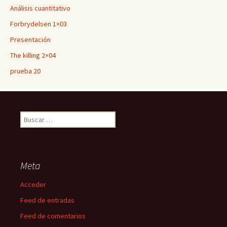
Análisis cuantitativo
Forbrydelsen 1×03
Presentación
The killing 2×04
prueba 20
Buscar:
Meta
Acceder
Feed de entradas
Feed de comentarios