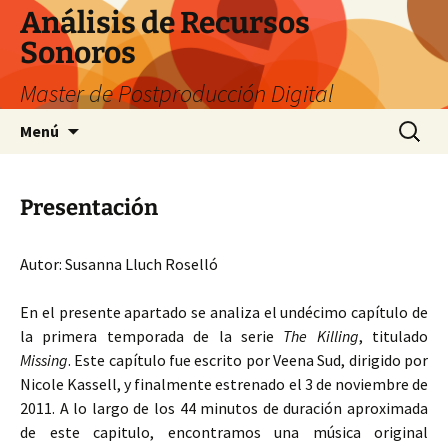
Saltar
Análisis de Recursos
al
Sonoros
contenido
Master de Postproducción Digital
Buscar:
Menú
Presentación
Autor: Susanna Lluch Roselló
En el presente apartado se analiza el undécimo capítulo de
la primera temporada de la serie
The Killing
, titulado
Missing
. Este capítulo fue escrito por Veena Sud, dirigido por
Nicole Kassell, y finalmente estrenado el 3 de noviembre de
2011. A lo largo de los 44 minutos de duración aproximada
de este capitulo, encontramos una música original