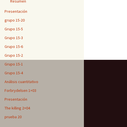
Resumen
is en la línea de
is cualitativo
sis Cuantitativo
rbrydelsen 1×07
Análisis en la línea de
Análisis cualitativo
Análisis cuantitativo
Forbrydelsen 1×09
Análisis en la línea de
Análisis Cualitativo
Análisis Cuantitativo
Análisis en la línea de
Análisis cuantitativo
Análisis cualitativo
Presentación
po
tiempo
tiempo
tiempo
grupo 15-20
is en la línea de
is Cualitativo
sis Cuantitativo
rbrydelsen 1×08
Análisis en la línea de
Análisis cualitativo
Análisis cuantitativo
Forbrydelsen 1×10
Análisis en la línea de
Análisis Cualitativo
Análisis Cuantitativo
Análisis en la línea de
Análisis cuantitativo
Análisis cualitativo
po
tiempo
tiempo
tiempo
Grupo 15-5
is en la línea de
is Cualitativo
sis Cuantitativo
scusión
Análisis en la línea de
Análisis cualitativo
Análisis cuantitativo
Discusión
Análisis en la línea de
Análisis Cualitativo
Análisis en la línea de
Análisis cuantitativo
Grupo 15-3
po
tiempo
tiempo
tiempo
is en la línea del
is Cualitativo
nclusiones
Grupo 15-6
Análisis en la línea de
Análisis cualitativo
Conclusiones
Análisis en Línea de
Análisis en la línea de
po
tiempo
Tiempo
tiempo
Grupo 15-2
is en la línea de
Análisis en la línea de
po
tiempo
Grupo 15-1
Grupo 15-4
Análisis cuantitativo
Forbrydelsen 1×03
Presentación
The killing 2×04
prueba 20